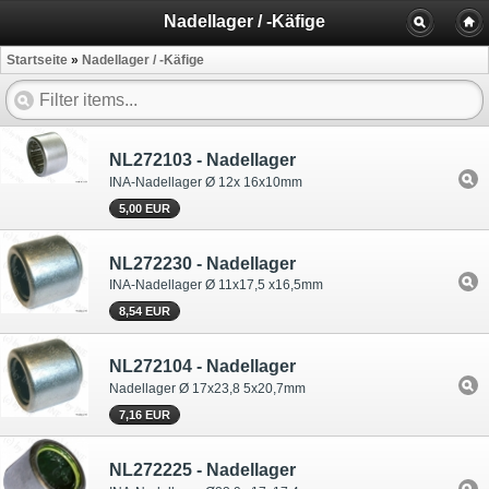
Nadellager / -Käfige
Startseite
»
Nadellager / -Käfige
NL272103 - Nadellager
INA-Nadellager Ø 12x 16x10mm
5,00 EUR
NL272230 - Nadellager
INA-Nadellager Ø 11x17,5 x16,5mm
8,54 EUR
NL272104 - Nadellager
Nadellager Ø 17x23,8 5x20,7mm
7,16 EUR
NL272225 - Nadellager