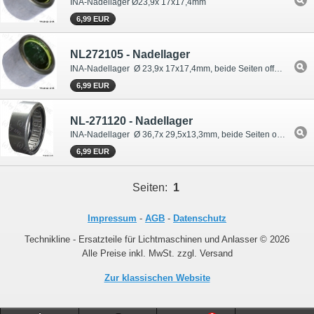
INA-Nadellager Ø23,9x 17x17,4mm
6,99 EUR
NL272105 - Nadellager
INA-Nadellager Ø 23,9x 17x17,4mm, beide Seiten offen .
6,99 EUR
NL-271120 - Nadellager
INA-Nadellager Ø 36,7x 29,5x13,3mm, beide Seiten offen .
6,99 EUR
Seiten:
1
Impressum
-
AGB
-
Datenschutz
Technikline - Ersatzteile für Lichtmaschinen und Anlasser © 2026
Alle Preise inkl. MwSt. zzgl. Versand
Zur klassischen Website