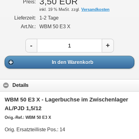
3,50 EUR
Preis:
inkl. 19 % MwSt. zzgl.
Versandkosten
Lieferzeit:
1-2 Tage
Art.Nr.:
WBM 50 E3 X
-
+
In den Warenkorb
Details
WBM 50 E3 X - Lagerbuchse im Zwischenlager
AL/PJD 1,5/12
Orig.-Ref.: WBM 50 E3 X
Orig. Ersatzteilliste Pos.: 14