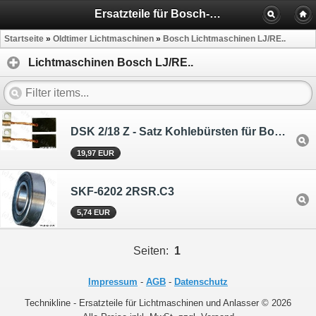
Ersatzteile für Bosch-Lichtmaschinen LJ/RED, RE..
Startseite
»
Oldtimer Lichtmaschinen
»
Bosch Lichtmaschinen LJ/RE..
Lichtmaschinen Bosch LJ/RE..
DSK 2/18 Z - Satz Kohlebürsten für Bosch RED
19,97 EUR
SKF-6202 2RSR.C3
5,74 EUR
Seiten:
1
Impressum
-
AGB
-
Datenschutz
Technikline - Ersatzteile für Lichtmaschinen und Anlasser © 2026