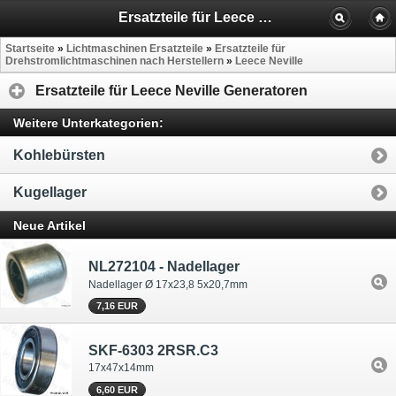
Ersatzteile für Leece Neville Generatoren
Startseite
»
Lichtmaschinen Ersatzteile
»
Ersatzteile für
Drehstromlichtmaschinen nach Herstellern
»
Leece Neville
Ersatzteile für Leece Neville Generatoren
Weitere Unterkategorien:
Kohlebürsten
Kugellager
Neue Artikel
NL272104 - Nadellager
Nadellager Ø 17x23,8 5x20,7mm
7,16 EUR
SKF-6303 2RSR.C3
17x47x14mm
6,60 EUR