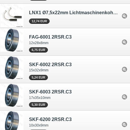
LNX1 Ø7,5x22mm Lichtmaschinenkohlen für Leece Neville
12,74 EUR
FAG-6001 2RSR.C3
12x28x8mm
6,75 EUR
SKF-6002 2RSR.C3
15x32x9mm
5,24 EUR
SKF-6003 2RSR.C3
17x35x10mm
5,30 EUR
SKF-6200 2RSR.C3
10x30x9mm