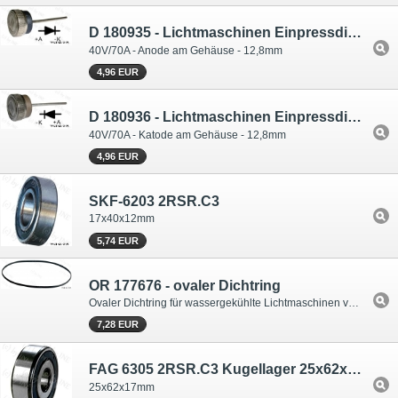
D 180935 - Lichtmaschinen Einpressdiode 40V/70A
40V/70A - Anode am Gehäuse - 12,8mm
4,96 EUR
D 180936 - Lichtmaschinen Einpressdiode 40V/70A
40V/70A - Katode am Gehäuse - 12,8mm
4,96 EUR
SKF-6203 2RSR.C3
17x40x12mm
5,74 EUR
OR 177676 - ovaler Dichtring
Ovaler Dichtring für wassergekühlte Lichtmaschinen von Bosch
7,28 EUR
FAG 6305 2RSR.C3 Kugellager 25x62x17mm
25x62x17mm