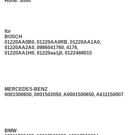
Höhe: 5mm
für
BOSCH
01220AA0B0, 01220AA0RB, 01220AA1A0,
01220AA2A0, 0986041760, 4176,
01220AA1H0, 01220aa1j0, 0122468015
MERCEDES-BENZ
0001500650, 0001502050, A0001500650, A611150007
BMW