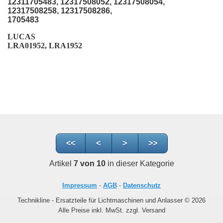
12311705483, 12317508052, 12317508054,
12317508258, 12317508286,
1705483
LUCAS
LRA01952, LRA1952
<<
<
>
>>
Artikel
7 von 10
in dieser Kategorie
Impressum
-
AGB
-
Datenschutz
Technikline - Ersatzteile für Lichtmaschinen und Anlasser © 2026
Alle Preise inkl. MwSt. zzgl. Versand