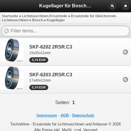
Kugellager für Bosch Gleichstrom Lichtmaschinen
Startseite
»
Lichtmaschinen Ersatzteile
»
Ersatzteile für Gleichstrom-
Lichtmaschinen
»
Bosch
»
Kugellager
SKF-6202 2RSR.C3
15x35x11mm
5,74 EUR
SKF-6203 2RSR.C3
17x40x12mm
5,74 EUR
Seiten:
1
Impressum
-
AGB
-
Datenschutz
Technikline - Ersatzteile für Lichtmaschinen und Anlasser © 2026
Alle Preise inkl. MwSt. zzgl. Versand