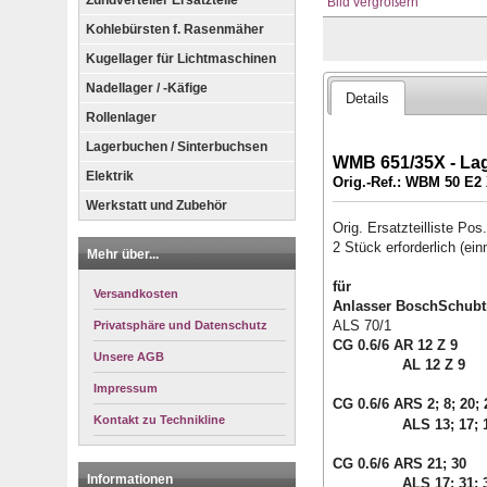
Zündverteiler Ersatzteile
Bild vergrößern
Kohlebürsten f. Rasenmäher
Kugellager für Lichtmaschinen
Nadellager / -Käfige
Details
Rollenlager
Lagerbuchen / Sinterbuchsen
WMB 651/35X - Lag
Elektrik
Orig.-Ref.: WBM 50 E2
Werkstatt und Zubehör
Orig. Ersatzteilliste Pos
2 Stück erforderlich (ein
Mehr über...
für
Versandkosten
Anlasser BoschSchubtr
ALS 70/1
Privatsphäre und Datenschutz
CG 0.6/6 AR 12 Z 9
Unsere AGB
AL 12 Z 9
Impressum
CG 0.6/6 ARS 2; 8; 20; 2
Kontakt zu Technikline
ALS 13; 17; 1
CG 0.6/6 ARS 21; 30
Informationen
ALS 17; 31; 3