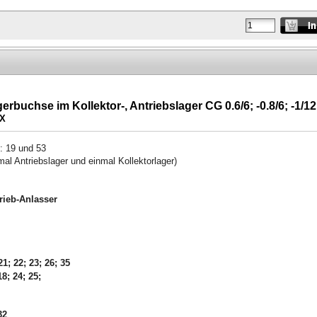
erbuchse im Kollektor-, Antriebslager
CG 0.6/6; -0.8/6; -1/12
 X
.: 19 und 53
mal Antriebslager und einmal Kollektorlager)
ieb-Anlasser
1; 22; 23; 26; 35
8; 24; 25;
2