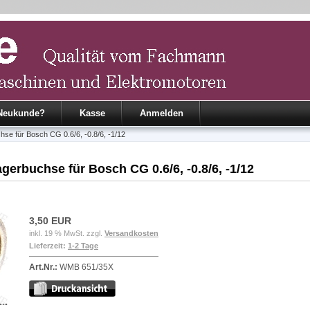
Neukunde?
Kasse
Anmelden
se für Bosch CG 0.6/6, -0.8/6, -1/12
erbuchse für Bosch CG 0.6/6, -0.8/6, -1/12
3,50 EUR
inkl. 19 % MwSt. zzgl.
Versandkosten
Lieferzeit:
1-2 Tage
Art.Nr.:
WMB 651/35X