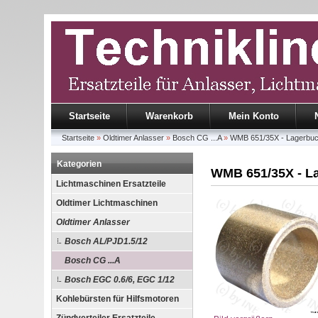
Startseite
Warenkorb
Mein Konto
Startseite
»
Oldtimer Anlasser
»
Bosch CG ...A
»
WMB 651/35X - Lagerbuch
Kategorien
WMB 651/35X - Lag
Lichtmaschinen Ersatzteile
Oldtimer Lichtmaschinen
Oldtimer Anlasser
Bosch AL/PJD1.5/12
Bosch CG ...A
Bosch EGC 0.6/6, EGC 1/12
Kohlebürsten für Hilfsmotoren