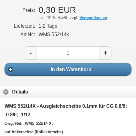
0,30 EUR
Preis:
inkl. 19 % MwSt. zzgl.
Versandkosten
Lieferzeit:
1-2 Tage
Art.Nr.:
WMS 552/14x
-
+
In den Warenkorb
Details
WMS 552/14X - Ausgleichscheibe 0,1mm für
CG 0.6/6;
-0.8/6; -1/12
Orig.-Ref.: WMS 552/14 X;
auf Ankerachse (Kollektorseite)